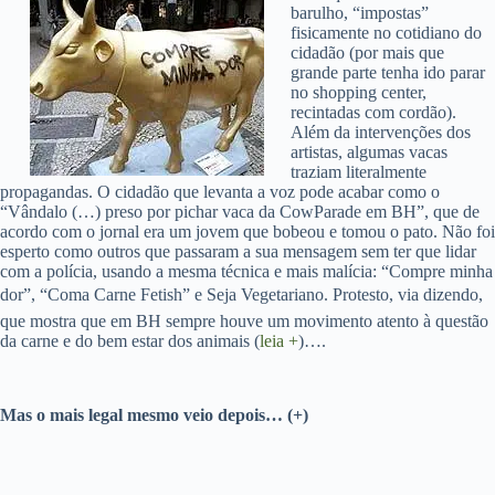
barulho, “impostas”
fisicamente no cotidiano do
cidadão (por mais que
grande parte tenha ido parar
no shopping center,
recintadas com cordão).
Além da intervenções dos
artistas, algumas vacas
traziam literalmente
propagandas. O cidadão que levanta a voz pode acabar como o
“Vândalo (…) preso por pichar vaca da CowParade em BH”, que de
acordo com o jornal era um jovem que bobeou e tomou o pato. Não foi
esperto como outros que passaram a sua mensagem sem ter que lidar
com a polícia, usando a mesma técnica e mais malícia: “Compre minha
dor”, “Coma Carne Fetish” e Seja Vegetariano. Protesto, via dizendo,
que mostra que em BH sempre houve um movimento atento à questão
da carne e do bem estar dos animais (
leia +
)….
Mas o mais legal mesmo veio depois… (+)